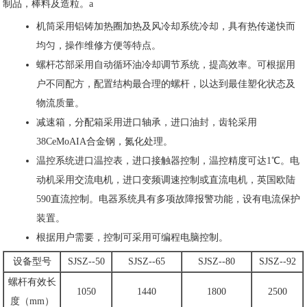
制品，棒料及造粒。a
机筒采用铝铸加热圈加热及风冷却系统冷却，具有热传递快而
均匀，操作维修方便等特点。
螺杆芯部采用自动循环油冷却调节系统，提高效率。可根据用
户不同配方，配置结构最合理的螺杆，以达到最佳塑化状态及
物流质量。
减速箱，分配箱采用进口轴承，进口油封，齿轮采用
38CeMoAIA
合金钢，氮化处理。
温控系统进口温控表，进口接触器控制，温控精度可达1℃。电
动机采用交流电机，进口变频调速控制或直流电机，英国欧陆
590直流控制。电器系统具有多项故障报警功能，设有电流保护
装置。
根据用户需要，控制可采用可编程电脑控制。
设备型号
SJSZ--50
SJSZ--65
SJSZ--80
SJSZ--92
螺杆有效长
1050
1440
1800
2500
度（mm）